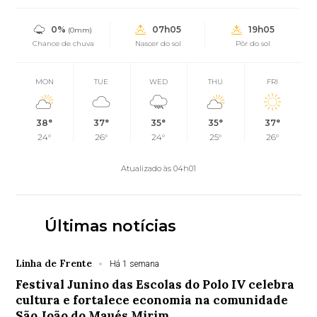
0%
07h05
19h05
(0mm)
Chance de chuva
Nascer do sol
Pôr do sol
MON
TUE
WED
THU
FRI
38°
37°
35°
35°
37°
24°
26°
24°
25°
26°
Atualizado às 04h01
Últimas notícias
Linha de Frente
Há 1 semana
Festival Junino das Escolas do Polo IV celebra
cultura e fortalece economia na comunidade
São João do Maués Mirim