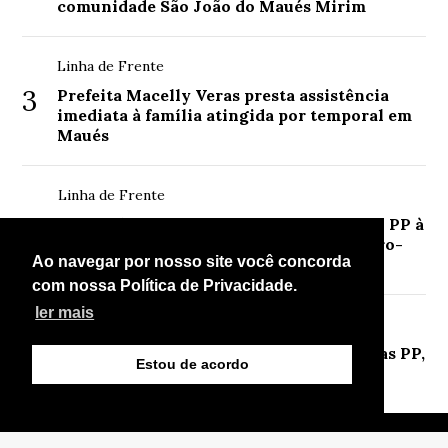
comunidade São João do Maués Mirim
Linha de Frente
3
Prefeita Macelly Veras presta assistência
imediata à família atingida por temporal em
Maués
Linha de Frente
4
Recepção calorosa marca visita de Paulo PP à
comunidade Santa Luzia, no Lago do Furo-
Ao navegar por nosso site você concorda
Polo VIII
com nossa Política de Privacidade.
ler mais
Linha de Frente
5
Multidão prestigia o Arraial das Empresas PP,
Estou de acordo
que registra público recorde em Maués