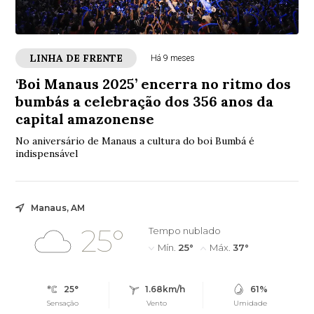
LINHA DE FRENTE
Há 9 meses
‘Boi Manaus 2025’ encerra no ritmo dos
bumbás a celebração dos 356 anos da
capital amazonense
No aniversário de Manaus a cultura do boi Bumbá é
indispensável
Manaus, AM
25°
Tempo nublado
Mín.
25°
Máx.
37°
25°
1.68km/h
61%
Sensação
Vento
Umidade