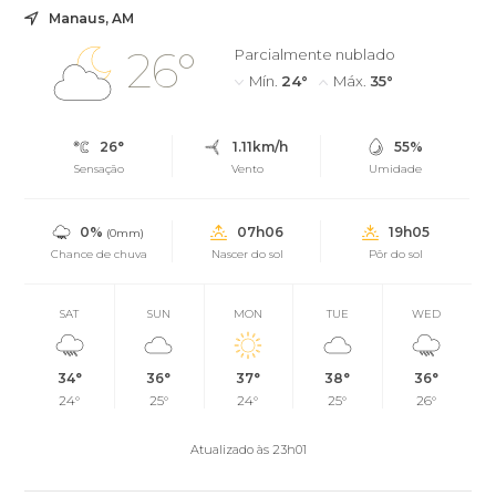
Manaus, AM
26°
Parcialmente nublado
Mín.
24°
Máx.
35°
26°
1.11km/h
55%
Sensação
Vento
Umidade
0%
07h06
19h05
(0mm)
Chance de chuva
Nascer do sol
Pôr do sol
SAT
SUN
MON
TUE
WED
34°
36°
37°
38°
36°
24°
25°
24°
25°
26°
Atualizado às 23h01