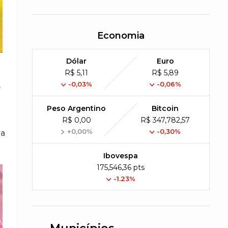
Economia
Dólar
Euro
R$ 5,11
R$ 5,89
-0,03%
-0,06%
e
Peso Argentino
Bitcoin
R$ 0,00
R$ 347,782,57
+0,00%
-0,30%
ra
Ibovespa
175,546,36 pts
-1.23%