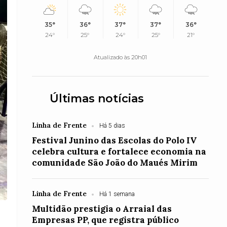
35°
36°
37°
37°
36°
24°
25°
24°
25°
21°
Atualizado às 20h01
Últimas notícias
Linha de Frente
Há 5 dias
Festival Junino das Escolas do Polo IV
celebra cultura e fortalece economia na
comunidade São João do Maués Mirim
Linha de Frente
Há 1 semana
Multidão prestigia o Arraial das
Empresas PP, que registra público