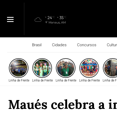
24
35
°C
°C
Manaus, AM
Brasil
Cidades
Concursos
Cultu
Linha de Frente
Linha de Frente
Linha de Frente
Linha de Frente
Linha de F
Maués celebra a i