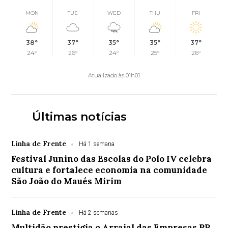
MON
TUE
WED
THU
FRI
38°
37°
35°
35°
37°
24°
26°
24°
25°
26°
Atualizado às 01h01
Últimas notícias
Linha de Frente
Há 1 semana
Festival Junino das Escolas do Polo IV celebra
cultura e fortalece economia na comunidade
São João do Maués Mirim
Linha de Frente
Há 2 semanas
Multidão prestigia o Arraial das Empresas PP,