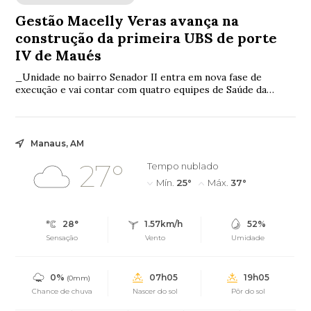
Gestão Macelly Veras avança na
construção da primeira UBS de porte
IV de Maués
_Unidade no bairro Senador II entra em nova fase de
execução e vai contar com quatro equipes de Saúde da
Família, ampliando o acesso e a qualidade do atendimento_
Manaus, AM
27°
Tempo nublado
Mín.
25°
Máx.
37°
28°
1.57km/h
52%
Sensação
Vento
Umidade
0%
07h05
19h05
(0mm)
Chance de chuva
Nascer do sol
Pôr do sol