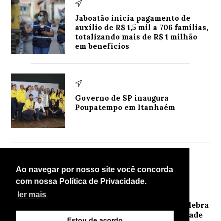
Jaboatão inicia pagamento de
auxílio de R$ 1,5 mil a 706 famílias,
totalizando mais de R$ 1 milhão
em benefícios
Governo de SP inaugura
Poupatempo em Itanhaém
Mais lidas
Ao navegar por nosso site você concorda
com nossa Política de Privacidade.
Linha de Frente
ler mais
1
Festival Junino das Escolas do Polo IV celebra
cultura e fortalece economia na comunidade
Estou de acordo