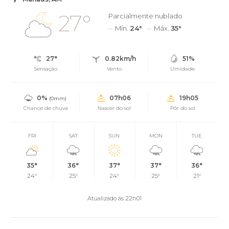
27°
Parcialmente nublado
Mín.
24°
Máx.
35°
27°
0.82km/h
51%
Sensação
Vento
Umidade
0%
07h06
19h05
(0mm)
Chance de chuva
Nascer do sol
Pôr do sol
FRI
SAT
SUN
MON
TUE
35°
36°
37°
37°
36°
24°
25°
24°
25°
21°
Atualizado às 22h01