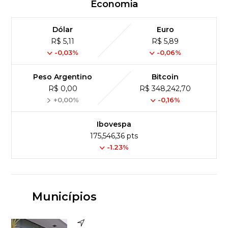
Economia
Dólar
Euro
R$ 5,11
R$ 5,89
-0,03%
-0,06%
Peso Argentino
Bitcoin
R$ 0,00
R$ 348,242,70
+0,00%
-0,16%
Ibovespa
175,546,36 pts
-1.23%
Municípios