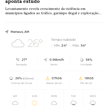
aponta estudo
Levantamento revela crescimento da violência em
municípios ligados ao tráfico, garimpo ilegal e exploração
irregular de recursos naturais.
Manaus, AM
26°
Tempo nublado
Mín.
24°
Máx.
34°
27°
0.96km/h
56%
Sensação
Vento
Umidade
26%
07h06
19h05
(0.12mm)
Chance de chuva
Nascer do sol
Pôr do sol
SAT
SUN
MON
TUE
WED