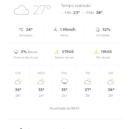
27°
Tempo nublado
Mín.
23°
Máx.
38°
28°
1.91km/h
52%
Sensação
Vento
Umidade
0%
07h05
19h05
(0mm)
Chance de chuva
Nascer do sol
Pôr do sol
TUE
WED
THU
FRI
SAT
36°
35°
35°
37°
38°
26°
24°
24°
25°
26°
Atualizado às 00h01