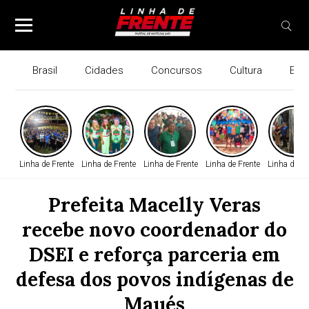
Brasil
Cidades
Concursos
Cultura
Eco
Linha de Frente
Linha de Frente
Linha de Frente
Linha de Frente
Linha de Fr
Prefeita Macelly Veras
recebe novo coordenador do
DSEI e reforça parceria em
defesa dos povos indígenas de
Maués