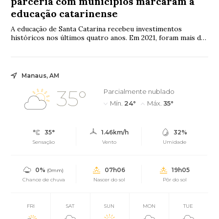
parceria com municípios marcaram a
educação catarinense
A educação de Santa Catarina recebeu investimentos
históricos nos últimos quatro anos. Em 2021, foram mais de
R$ 7 bilhões de investimento na área,...
Manaus, AM
35°
Parcialmente nublado
Mín.
24°
Máx.
35°
35°
1.46km/h
32%
Sensação
Vento
Umidade
0%
07h06
19h05
(0mm)
Chance de chuva
Nascer do sol
Pôr do sol
FRI
SAT
SUN
MON
TUE