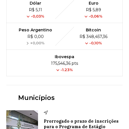
Dólar
Euro
R$ 5,11
R$ 5,89
-0,03%
-0,06%
Peso Argentino
Bitcoin
R$ 0,00
R$ 348,457,36
+0,00%
-0,10%
Ibovespa
175,546,36 pts
-1.23%
Municípios
Prorrogado o prazo de inscrições
para o Programa de Estágio