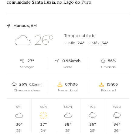
comunidade Santa Luzia, no Lago do Furo
Manaus, AM
26°
Tempo nublado
Mín.
24°
Máx.
34°
27°
0.96km/h
56%
Sensação
Vento
Umidade
26%
07h06
19h05
(0.12mm)
Chance de chuva
Nascer do sol
Pôr do sol
SAT
SUN
MON
TUE
WED
36°
37°
38°
36°
34°
25°
24°
25°
26°
26°