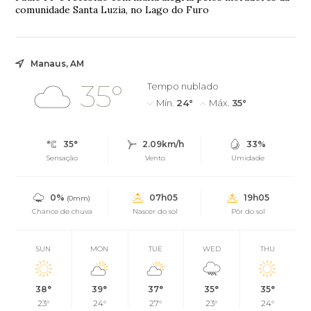
comunidade Santa Luzia, no Lago do Furo
Manaus, AM
35°
Tempo nublado
Mín.
24°
Máx.
35°
35°
2.09km/h
33%
Sensação
Vento
Umidade
0%
07h05
19h05
(0mm)
Chance de chuva
Nascer do sol
Pôr do sol
SUN
MON
TUE
WED
THU
38°
39°
37°
35°
35°
23°
24°
27°
23°
24°