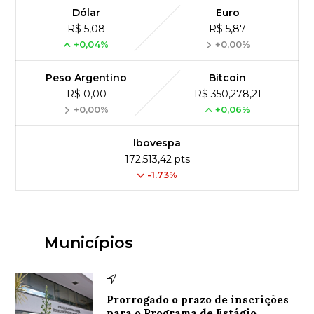
Dólar
Euro
R$ 5,08
R$ 5,87
+0,04%
+0,00%
Peso Argentino
Bitcoin
R$ 0,00
R$ 350,278,21
+0,00%
+0,06%
Ibovespa
172,513,42 pts
-1.73%
Municípios
Prorrogado o prazo de inscrições
para o Programa de Estágio